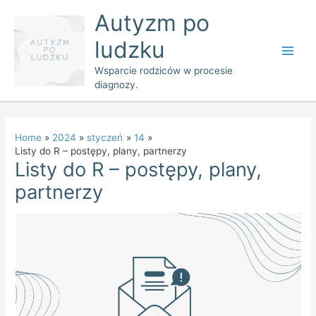
Skip
Main
Autyzm po
to
Men
ludzku
content
Wsparcie rodziców w procesie
diagnozy.
Home
2024
styczeń
14
Listy do R – postępy, plany, partnerzy
Listy do R – postępy, plany,
partnerzy