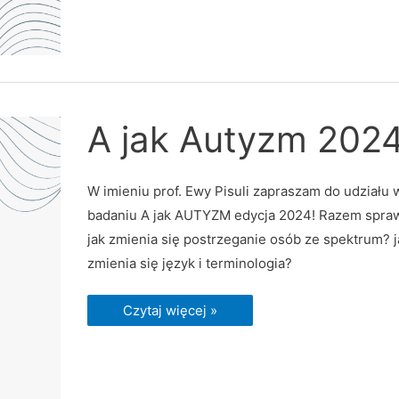
A
A jak Autyzm 202
jak
Autyzm
2024
W imieniu prof. Ewy Pisuli zapraszam do udziału 
badaniu A jak AUTYZM edycja 2024! Razem spr
jak zmienia się postrzeganie osób ze spektrum? j
zmienia się język i terminologia?
Czytaj więcej »