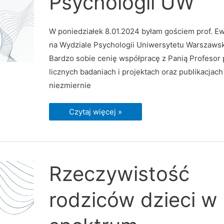
Psychologii UW
W poniedziałek 8.01.2024 byłam gościem prof. Ew
na Wydziale Psychologii Uniwersytetu Warszawsk
Bardzo sobie cenię współpracę z Panią Profesor 
licznych badaniach i projektach oraz publikacjach
niezmiernie
Czytaj więcej »
Rzeczywistość
Rzeczywistość
rodziców
dzieci
w
rodziców dzieci w
spektrum