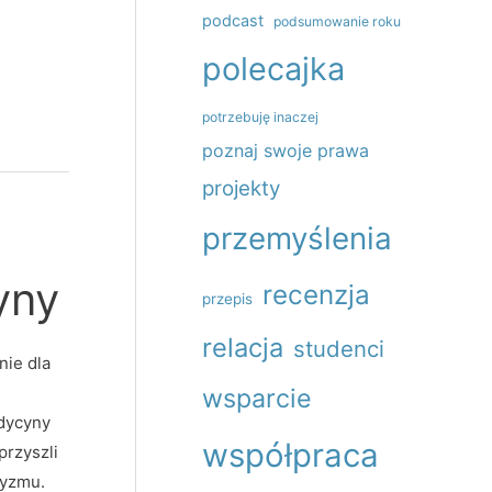
podcast
podsumowanie roku
polecajka
potrzebuję inaczej
poznaj swoje prawa
projekty
przemyślenia
yny
recenzja
przepis
relacja
studenci
nie dla
wsparcie
dycyny
współpraca
przyszli
tyzmu.