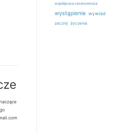
współpraca recenzencka
wystąpienie
wywiad
zacznij
życzenia
cze
znaczące
ego
mail.com