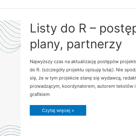
Listy
Listy do R – postę
do
R
–
plany, partnerzy
postępy,
plany,
partnerzy
Najwyższy czas na aktualizację postępów projektu
do R. (szczegóły projektu opisuję tutaj). Nie spo
się, że w tym projekcie stanę się wydawcą, reda
prowadzącym, koordynatorem, autorem tekstów i
grafikiem
Czytaj więcej »