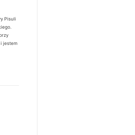
y Pisuli
iego.
przy
 i jestem