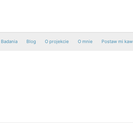
Badania
Blog
O projekcie
O mnie
Postaw mi kaw