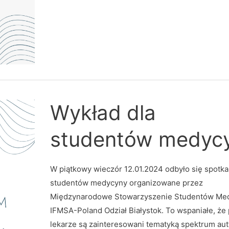
Wykład
Wykład dla
dla
studentów
medycyny
studentów medyc
W piątkowy wieczór 12.01.2024 odbyło się spotka
studentów medycyny organizowane przez
Międzynarodowe Stowarzyszenie Studentów Me
IFMSA-Poland Odział Białystok. To wspaniałe, że 
lekarze są zainteresowani tematyką spektrum au