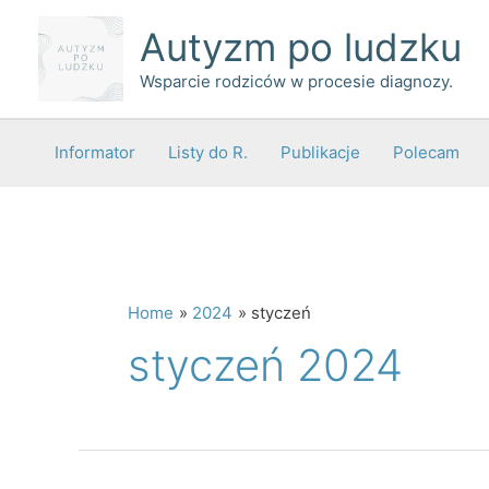
Skip
Autyzm po ludzku
to
content
Wsparcie rodziców w procesie diagnozy.
Informator
Listy do R.
Publikacje
Polecam
Home
2024
styczeń
styczeń 2024