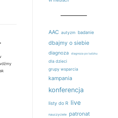
W mediach
AAC
badanie
autyzm
4
dbajmy o siebie
diagnoza
diagnoza po ludzku
w
dla dzieci
awdźmy
grupy wsparcia
ak
kampania
konferencja
live
listy do R
patronat
nauczyciele