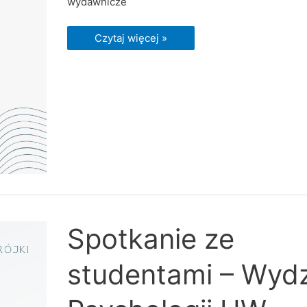
wydawnicze
Czytaj więcej »
Spotkanie
Spotkanie ze
ze
studentami
–
studentami – Wydz
Wydział
Psychologii
UW