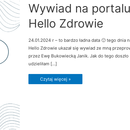
Wywiad
Wywiad na portal
na
portalu
Hello
Hello Zdrowie
Zdrowie
24.01.2024 r – to bardzo ładna data 🙂 tego dnia n
Hello Zdrowie ukazał się wywiad ze mną przepr
przez Ewę Bukowiecką Janik. Jak do tego doszło
udzieliłam […]
Czytaj więcej »