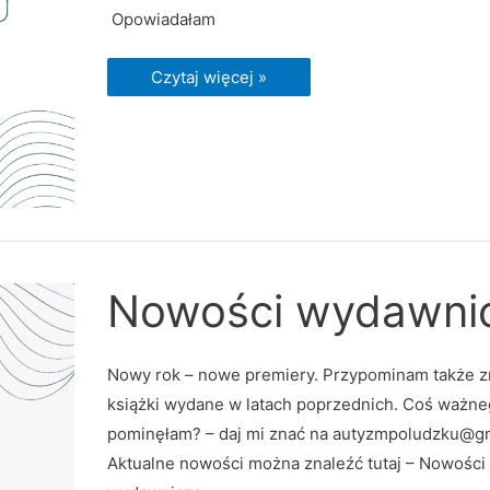
Opowiadałam
Czytaj więcej »
Nowości
Nowości wydawni
wydawnicze
Nowy rok – nowe premiery. Przypominam także 
książki wydane w latach poprzednich. Coś ważn
pominęłam? – daj mi znać na autyzmpoludzku@g
Aktualne nowości można znaleźć tutaj – Nowości