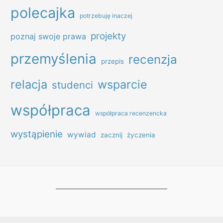
polecajka
potrzebuję inaczej
projekty
poznaj swoje prawa
przemyślenia
recenzja
przepis
relacja
wsparcie
studenci
współpraca
współpraca recenzencka
wystąpienie
wywiad
zacznij
życzenia