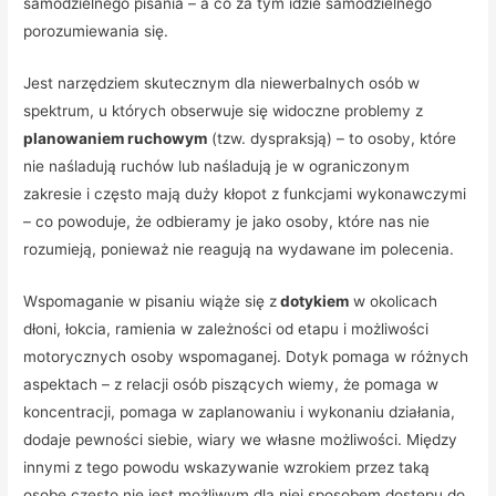
samodzielnego pisania – a co za tym idzie samodzielnego
porozumiewania się.
Jest narzędziem skutecznym dla niewerbalnych osób w
spektrum, u których obserwuje się widoczne problemy z
planowaniem ruchowym
(tzw. dyspraksją) – to osoby, które
nie naśladują ruchów lub naśladują je w ograniczonym
zakresie i często mają duży kłopot z funkcjami wykonawczymi
– co powoduje, że odbieramy je jako osoby, które nas nie
rozumieją, ponieważ nie reagują na wydawane im polecenia.
Wspomaganie w pisaniu wiąże się z
dotykiem
w okolicach
dłoni, łokcia, ramienia w zależności od etapu i możliwości
motorycznych osoby wspomaganej. Dotyk pomaga w różnych
aspektach – z relacji osób piszących wiemy, że pomaga w
koncentracji, pomaga w zaplanowaniu i wykonaniu działania,
dodaje pewności siebie, wiary we własne możliwości. Między
innymi z tego powodu wskazywanie wzrokiem przez taką
osobę często nie jest możliwym dla niej sposobem dostępu do