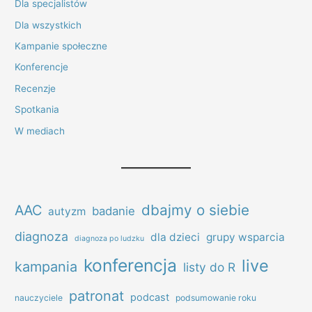
Dla specjalistów
Dla wszystkich
Kampanie społeczne
Konferencje
Recenzje
Spotkania
W mediach
dbajmy o siebie
AAC
badanie
autyzm
diagnoza
dla dzieci
grupy wsparcia
diagnoza po ludzku
konferencja
live
kampania
listy do R
patronat
podcast
nauczyciele
podsumowanie roku