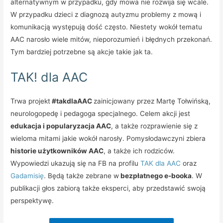
alternatywnym w przypadku, gdy mowa nie rozwija się wcale.
W przypadku dzieci z diagnozą autyzmu problemy z mową i
komunikacją występują dość często. Niestety wokół tematu
AAC narosło wiele mitów, nieporozumień i błędnych przekonań.
Tym bardziej potrzebne są akcje takie jak ta.
TAK! dla AAC
Trwa projekt
#takdlaAAC
zainicjowany przez Martę Tołwińską,
neurologopedę i pedagoga specjalnego. Celem akcji jest
edukacja i popularyzacja AAC
, a także rozprawienie się z
wieloma mitami jakie wokół narosły. Pomysłodawczyni zbiera
historie użytkowników AAC
, a także ich rodziców.
Wypowiedzi ukazują się na FB na profilu
TAK dla AAC
oraz
Gadamisię
. Będą także zebrane w
bezpłatnego e-booka
. W
publikacji głos zabiorą także eksperci, aby przedstawić swoją
perspektywę.