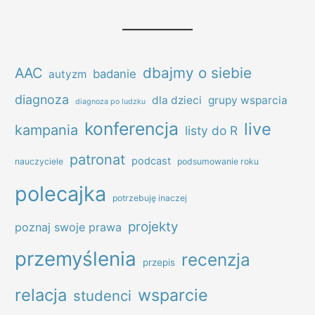
dbajmy o siebie
AAC
badanie
autyzm
diagnoza
dla dzieci
grupy wsparcia
diagnoza po ludzku
konferencja
live
kampania
listy do R
patronat
podcast
nauczyciele
podsumowanie roku
polecajka
potrzebuję inaczej
projekty
poznaj swoje prawa
przemyślenia
recenzja
przepis
relacja
wsparcie
studenci