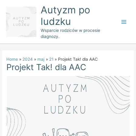
Skip
Main
Autyzm po
to
Men
ludzku
content
Wsparcie rodziców w procesie
diagnozy.
Home
2024
maj
21
Projekt Tak! dla AAC
Projekt Tak! dla AAC