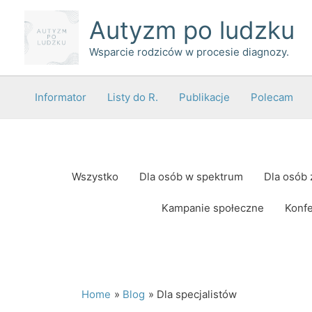
Skip
Autyzm po ludzku
to
content
Wsparcie rodziców w procesie diagnozy.
Informator
Listy do R.
Publikacje
Polecam
Post
Wszystko
Dla osób w spektrum
Dla osób 
pagination
Kampanie społeczne
Konfe
Home
Blog
Dla specjalistów