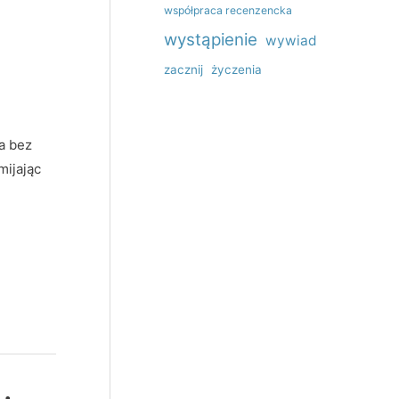
współpraca recenzencka
wystąpienie
wywiad
zacznij
życzenia
a bez
mijając