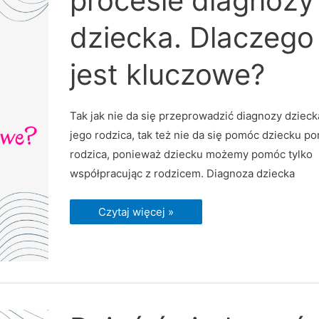
procesie diagnozy
dziecka.
Dlaczego
jest
dziecka. Dlaczego
kluczowe?
jest kluczowe?
Tak jak nie da się przeprowadzić diagnozy dzieck
jego rodzica, tak też nie da się pomóc dziecku po
rodzica, ponieważ dziecku możemy pomóc tylko
współpracując z rodzicem. Diagnoza dziecka
Czytaj więcej »
Dzień