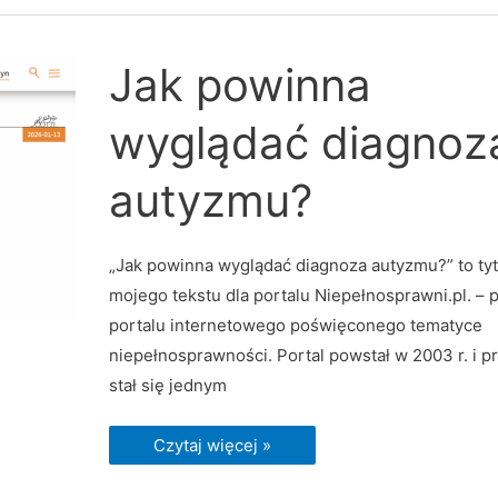
Jak
Jak powinna
powinna
wyglądać
diagnoza
wyglądać diagnoz
autyzmu?
autyzmu?
„Jak powinna wyglądać diagnoza autyzmu?” to tyt
mojego tekstu dla portalu Niepełnosprawni.pl. – 
portalu internetowego poświęconego tematyce
niepełnosprawności. Portal powstał w 2003 r. i pr
stał się jednym
Czytaj więcej »