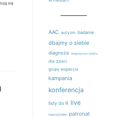
W mediach
ują się
AAC
badanie
autyzm
dbajmy o siebie
diagnoza
diagnoza po ludzku
dla dzieci
grupy wsparcia
kampania
m
konferencja
live
listy do R
patronat
nauczyciele