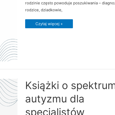
rodzinie często powoduje poszukiwania – diagnoz
rodzice, dziadkowie,
Czytaj więcej »
Książki
Książki o spektru
o
spektrum
autyzmu
autyzmu dla
dla
specjalistów
specjalistów