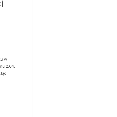
i
ku w
mu 2.04.
stąd