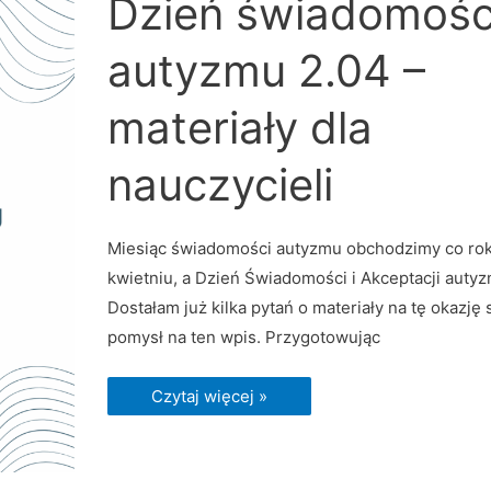
Dzień świadomośc
świadomości
autyzmu
2.04
autyzmu 2.04 –
–
materiały
dla
nauczycieli
materiały dla
nauczycieli
Miesiąc świadomości autyzmu obchodzimy co ro
kwietniu, a Dzień Świadomości i Akceptacji autyz
Dostałam już kilka pytań o materiały na tę okazję 
pomysł na ten wpis. Przygotowując
Czytaj więcej »