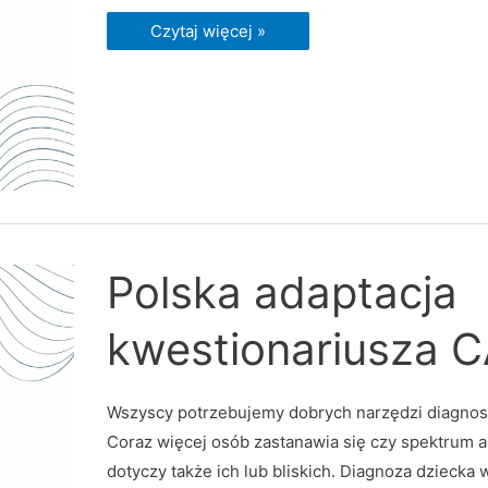
Czytaj więcej »
Polska
Polska adaptacja
adaptacja
kwestionariusza
CATI
kwestionariusza C
Wszyscy potrzebujemy dobrych narzędzi diagno
Coraz więcej osób zastanawia się czy spektrum 
dotyczy także ich lub bliskich. Diagnoza dziecka 