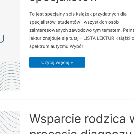
To jest specjalny spis książek przydatnych dla
specjalistów, studentów i wszystkich osób
zainteresowanych zawodowo tym tematem. Pełna 
lektur znajduje się tutaj – LISTA LEKTUR Książki 
spektrum autyzmu Wybór
Czytaj więcej »
Wsparcie
Wsparcie rodzica 
rodzica
w
procesie
diagnozy