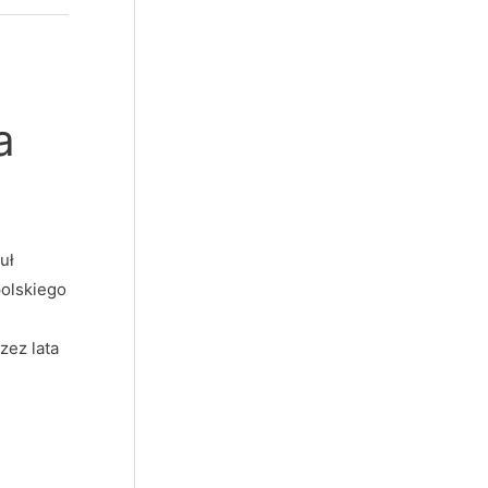
a
uł
polskiego
zez lata