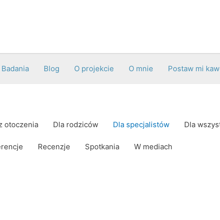
Badania
Blog
O projekcie
O mnie
Postaw mi kaw
z otoczenia
Dla rodziców
Dla specjalistów
Dla wszys
rencje
Recenzje
Spotkania
W mediach