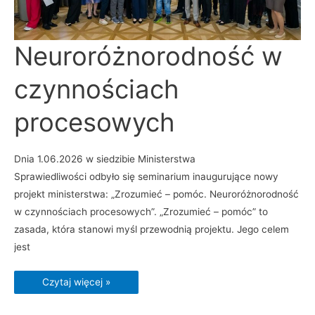
Neuroróżnorodność
Neuroróżnorodność w
w
czynnościach
procesowych
czynnościach
procesowych
Dnia 1.06.2026 w siedzibie Ministerstwa
Sprawiedliwości odbyło się seminarium inaugurujące nowy
projekt ministerstwa: „Zrozumieć – pomóc. Neuroróżnorodność
w czynnościach procesowych”. „Zrozumieć – pomóc” to
zasada, która stanowi myśl przewodnią projektu. Jego celem
jest
Czytaj więcej »