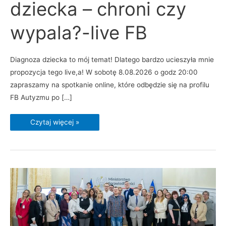
dziecka – chroni czy
–
chroni
czy
wypala?
wypala?-live FB
-
live
FB
Diagnoza dziecka to mój temat! Dlatego bardzo ucieszyła mnie
propozycja tego live,a! W sobotę 8.08.2026 o godz 20:00
zapraszamy na spotkanie online, które odbędzie się na profilu
FB Autyzmu po […]
Czytaj więcej »