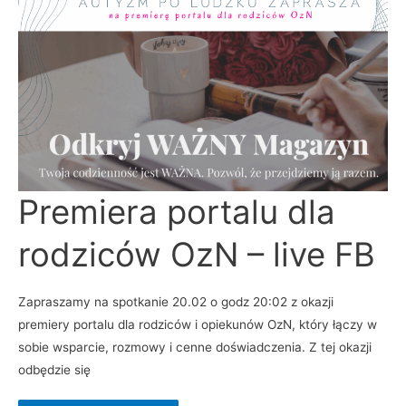
Premiera
Premiera portalu dla
portalu
dla
rodziców
rodziców OzN – live FB
OzN
–
live
FB
Zapraszamy na spotkanie 20.02 o godz 20:02 z okazji
premiery portalu dla rodziców i opiekunów OzN, który łączy w
sobie wsparcie, rozmowy i cenne doświadczenia. Z tej okazji
odbędzie się