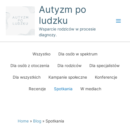
Skip
Main
Autyzm po
to
Men
ludzku
content
Wsparcie rodziców w procesie
diagnozy.
Post
pagination
Wszystko
Dla osób w spektrum
Dla osób z otoczenia
Dla rodziców
Dla specjalistów
Dla wszystkich
Kampanie społeczne
Konferencje
Recenzje
Spotkania
W mediach
Home
Blog
Spotkania