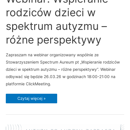
rodziców
dzieci
rodziców dzieci w
w
spektrum
autyzmu
–
spektrum autyzmu –
różne
perspektywy
różne perspektywy
Zapraszam na webinar organizowany wspólnie ze
Stowarzyszeniem Spectrum Aureum pt „Wspieranie rodziców
dzieci w spektrum autyzmu – różne perspektywy”. Webinar
odbywać się będzie 26.03.26 w godzinach 18:00-21:00 na
platformie ClickMeeting.
Czytaj więcej »