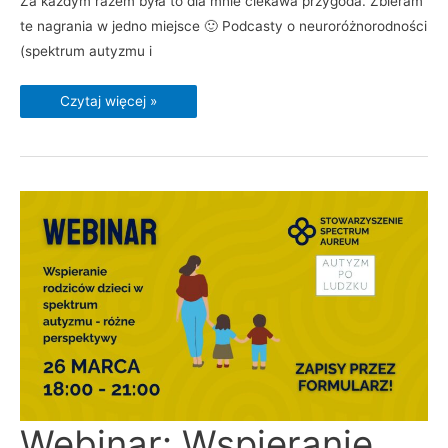
Za każdym razem była to dla mnie ciekawa przygoda. Zbieram
te nagrania w jedno miejsce 🙂 Podcasty o neuroróżnorodności
(spektrum autyzmu i
Czytaj więcej »
Webinar:
Webinar: Wspieranie
Wspieranie