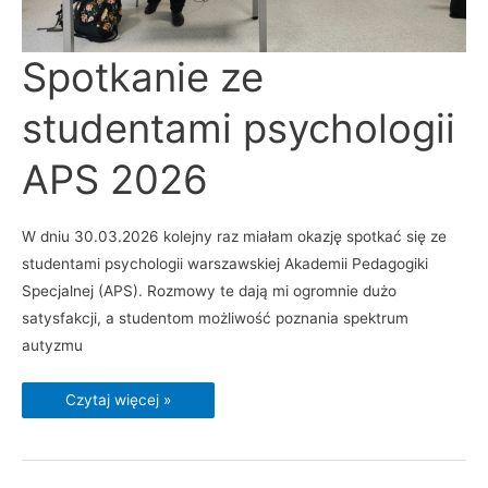
Spotkanie
Spotkanie ze
ze
studentami
psychologii
studentami psychologii
APS
2026
APS 2026
W dniu 30.03.2026 kolejny raz miałam okazję spotkać się ze
studentami psychologii warszawskiej Akademii Pedagogiki
Specjalnej (APS). Rozmowy te dają mi ogromnie dużo
satysfakcji, a studentom możliwość poznania spektrum
autyzmu
Czytaj więcej »