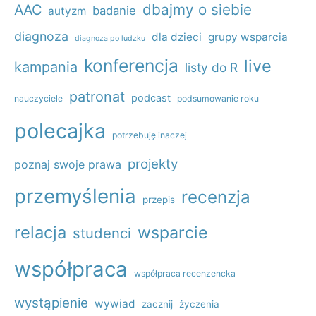
dbajmy o siebie
AAC
badanie
autyzm
diagnoza
dla dzieci
grupy wsparcia
diagnoza po ludzku
konferencja
live
kampania
listy do R
patronat
podcast
nauczyciele
podsumowanie roku
polecajka
potrzebuję inaczej
projekty
poznaj swoje prawa
przemyślenia
recenzja
przepis
relacja
wsparcie
studenci
współpraca
współpraca recenzencka
wystąpienie
wywiad
zacznij
życzenia