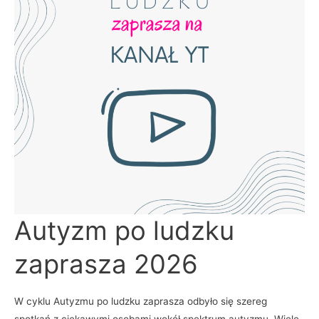
Autyzm
Autyzm po ludzku
po
ludzku
zaprasza
zaprasza 2026
2026
W cyklu Autyzmu po ludzku zaprasza odbyło się szereg