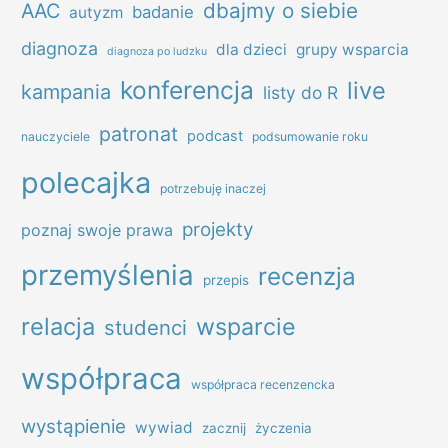
dbajmy o siebie
AAC
badanie
autyzm
diagnoza
dla dzieci
grupy wsparcia
diagnoza po ludzku
konferencja
live
kampania
listy do R
patronat
podcast
nauczyciele
podsumowanie roku
polecajka
potrzebuję inaczej
projekty
poznaj swoje prawa
przemyślenia
recenzja
przepis
relacja
wsparcie
studenci
współpraca
współpraca recenzencka
wystąpienie
wywiad
zacznij
życzenia