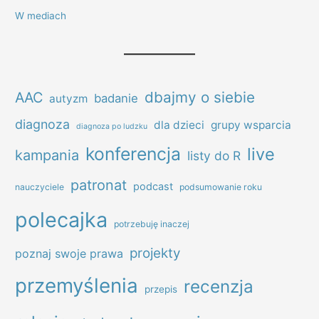
W mediach
dbajmy o siebie
AAC
badanie
autyzm
diagnoza
dla dzieci
grupy wsparcia
diagnoza po ludzku
konferencja
live
kampania
listy do R
patronat
podcast
nauczyciele
podsumowanie roku
polecajka
potrzebuję inaczej
projekty
poznaj swoje prawa
przemyślenia
recenzja
przepis