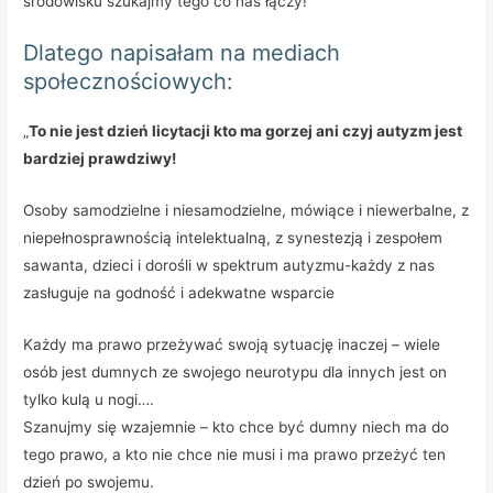
środowisku szukajmy tego co nas łączy!
Dlatego napisałam na mediach
społecznościowych:
„
To nie jest dzień licytacji kto ma gorzej ani czyj autyzm jest
bardziej prawdziwy!
Osoby samodzielne i niesamodzielne, mówiące i niewerbalne, z
niepełnosprawnością intelektualną, z synestezją i zespołem
sawanta, dzieci i dorośli w spektrum autyzmu-każdy z nas
zasługuje na godność i adekwatne wsparcie
Każdy ma prawo przeżywać swoją sytuację inaczej – wiele
osób jest dumnych ze swojego neurotypu dla innych jest on
tylko kulą u nogi….
Szanujmy się wzajemnie – kto chce być dumny niech ma do
tego prawo, a kto nie chce nie musi i ma prawo przeżyć ten
dzień po swojemu.