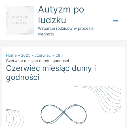
Skip
Main
Autyzm po
to
Men
ludzku
content
Wsparcie rodziców w procesie
diagnozy.
Home
2025
czerwiec
28
Czerwiec miesiąc dumy i godności
Czerwiec miesiąc dumy i
godności