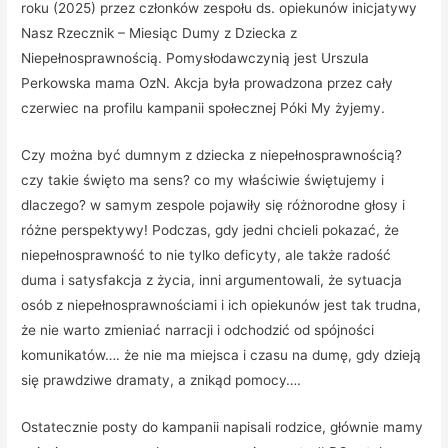
roku (2025) przez członków zespołu ds. opiekunów inicjatywy
Nasz Rzecznik – Miesiąc Dumy z Dziecka z
Niepełnosprawnością. Pomysłodawczynią jest Urszula
Perkowska mama OzN. Akcja była prowadzona przez cały
czerwiec na profilu kampanii społecznej Póki My żyjemy.
Czy można być dumnym z dziecka z niepełnosprawnością?
czy takie święto ma sens? co my właściwie świętujemy i
dlaczego? w samym zespole pojawiły się różnorodne głosy i
różne perspektywy! Podczas, gdy jedni chcieli pokazać, że
niepełnosprawność to nie tylko deficyty, ale także radość
duma i satysfakcja z życia, inni argumentowali, że sytuacja
osób z niepełnosprawnościami i ich opiekunów jest tak trudna,
że nie warto zmieniać narracji i odchodzić od spójności
komunikatów…. że nie ma miejsca i czasu na dumę, gdy dzieją
się prawdziwe dramaty, a znikąd pomocy….
Ostatecznie posty do kampanii napisali rodzice, głównie mamy