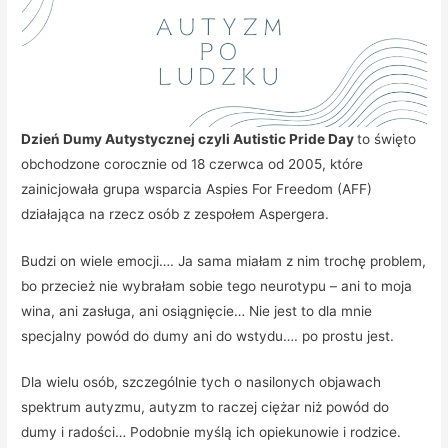
Dzień Dumy Autystycznej czyli Autistic Pride Day
to święto
obchodzone corocznie od 18 czerwca od 2005, które
zainicjowała grupa wsparcia Aspies For Freedom (AFF)
działająca na rzecz osób z zespołem Aspergera.
Budzi on wiele emocji…. Ja sama miałam z nim trochę problem,
bo przecież nie wybrałam sobie tego neurotypu – ani to moja
wina, ani zasługa, ani osiągnięcie… Nie jest to dla mnie
specjalny powód do dumy ani do wstydu…. po prostu jest.
Dla wielu osób, szczególnie tych o nasilonych objawach
spektrum autyzmu, autyzm to raczej ciężar niż powód do
dumy i radości… Podobnie myślą ich opiekunowie i rodzice.