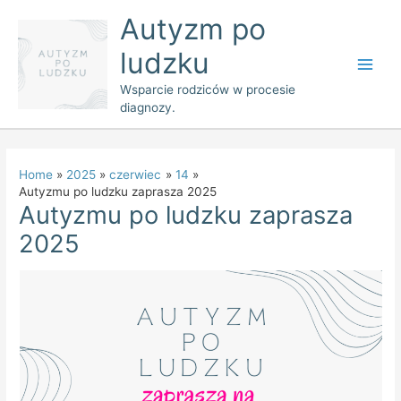
Skip
Main
Autyzm po
to
Men
ludzku
content
Wsparcie rodziców w procesie
diagnozy.
Home
2025
czerwiec
14
Autyzmu po ludzku zaprasza 2025
Autyzmu po ludzku zaprasza
2025