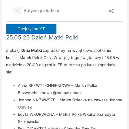
Obejrzyj na YT
25.05.25 Dzień Matki Polki
Z okazji
Dnia Matki
zapraszamy na wyjątkowe spotkanie
koalicji Matek Polek OzN. W wigilię tego święta, czyli 25.05 w
niedzielę o 20:00 na profilu FB Autyzmu po ludzku spotkały
się:
Anna BEZWYTCHNIENIOWA – Matka Polka
Bezwytchnienowa @mamasamapl
Joanna NA ZAWSZE – Matka Dziecka na zawsze Joanna
Omylak
Edyta WKURWIONA – Matka Polka Wkurwiona Edyta
Skolasińska
Ewa GIGANTKA – Matka Gigantka Ewa Frej