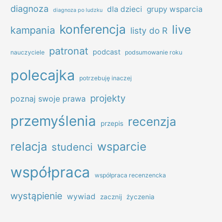
diagnoza
dla dzieci
grupy wsparcia
diagnoza po ludzku
konferencja
live
kampania
listy do R
patronat
podcast
nauczyciele
podsumowanie roku
polecajka
potrzebuję inaczej
projekty
poznaj swoje prawa
przemyślenia
recenzja
przepis
relacja
wsparcie
studenci
współpraca
współpraca recenzencka
wystąpienie
wywiad
zacznij
życzenia