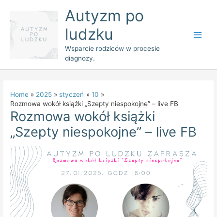
Skip
Main
Autyzm po
to
Men
ludzku
content
Wsparcie rodziców w procesie
diagnozy.
Home
2025
styczeń
10
Rozmowa wokół książki „Szepty niespokojne” – live FB
Rozmowa wokół książki
„Szepty niespokojne” – live FB