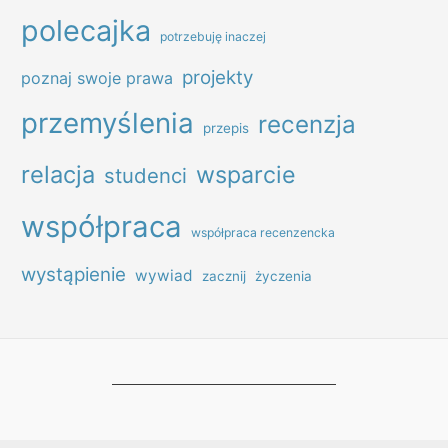
polecajka
potrzebuję inaczej
projekty
poznaj swoje prawa
przemyślenia
recenzja
przepis
relacja
wsparcie
studenci
współpraca
współpraca recenzencka
wystąpienie
wywiad
zacznij
życzenia