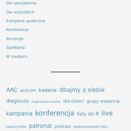
Dla specjalistów
Dla wszystkich
Kampanie społeczne
Konferencje
Recenzje
Spotkania
W mediach
dbajmy o siebie
AAC
badanie
autyzm
diagnoza
dla dzieci
grupy wsparcia
diagnoza po ludzku
konferencja
live
kampania
listy do R
patronat
podcast
nauczyciele
podsumowanie roku