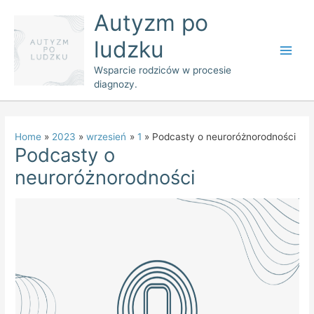
Skip
Main
Autyzm po
to
Men
ludzku
content
Wsparcie rodziców w procesie
diagnozy.
Home
2023
wrzesień
1
Podcasty o neuroróżnorodności
Podcasty o
neuroróżnorodności