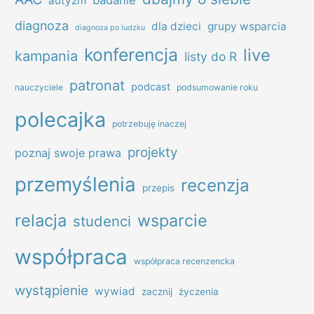
badanie
autyzm
diagnoza
dla dzieci
grupy wsparcia
diagnoza po ludzku
konferencja
live
kampania
listy do R
patronat
podcast
nauczyciele
podsumowanie roku
polecajka
potrzebuję inaczej
projekty
poznaj swoje prawa
przemyślenia
recenzja
przepis
relacja
wsparcie
studenci
współpraca
współpraca recenzencka
wystąpienie
wywiad
zacznij
życzenia