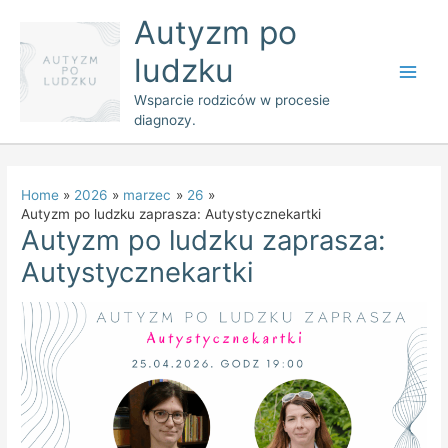
Skip
Main
Autyzm po
to
Men
ludzku
content
Wsparcie rodziców w procesie
diagnozy.
Home
2026
marzec
26
Autyzm po ludzku zaprasza: Autystycznekartki
Autyzm po ludzku zaprasza:
Autystycznekartki