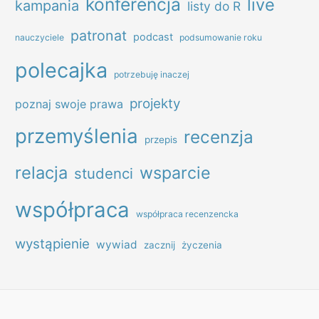
konferencja
live
kampania
listy do R
patronat
podcast
nauczyciele
podsumowanie roku
polecajka
potrzebuję inaczej
projekty
poznaj swoje prawa
przemyślenia
recenzja
przepis
relacja
wsparcie
studenci
współpraca
współpraca recenzencka
wystąpienie
wywiad
zacznij
życzenia