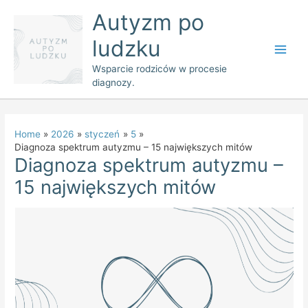
Skip
Main
Autyzm po
to
Men
ludzku
content
Wsparcie rodziców w procesie
diagnozy.
Home
2026
styczeń
5
Diagnoza spektrum autyzmu – 15 największych mitów
Diagnoza spektrum autyzmu –
15 największych mitów