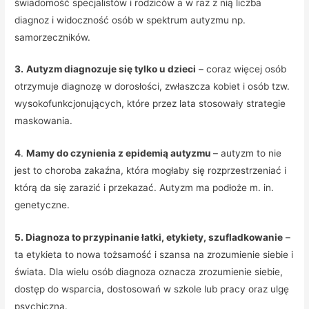
świadomość specjalistów i rodziców a w raz z nią liczba
diagnoz i widoczność osób w spektrum autyzmu np.
samorzeczników.
3.
Autyzm diagnozuje się tylko u dzieci
– coraz więcej osób
otrzymuje diagnozę w dorosłości, zwłaszcza kobiet i osób tzw.
wysokofunkcjonujących, które przez lata stosowały strategie
maskowania.
4
.
Mamy do czynienia z epidemią autyzmu
– autyzm to nie
jest to choroba zakaźna, która mogłaby się rozprzestrzeniać i
którą da się zarazić i przekazać. Autyzm ma podłoże m. in.
genetyczne.
5. Diagnoza to przypinanie łatki, etykiety, szufladkowanie
–
ta etykieta to nowa tożsamość i szansa na zrozumienie siebie i
świata. Dla wielu osób diagnoza oznacza zrozumienie siebie,
dostęp do wsparcia, dostosowań w szkole lub pracy oraz ulgę
psychiczną.