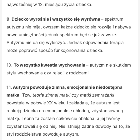
najwcześniej w 12. miesiącu życia dziecka.
9. Dziecko wyrośnie i wszystko się wyrówna
– spektrum
autyzmu nie mija, owszem każde dziecko się rozwija i nabywa
nowe umiejętności jednak spektrum będzie już zawsze.
Autyzmu nie da się wyleczyć. Jednak odpowiednia terapia
może poprawić sposób funkcjonowania dziecka.
10.
To wszystko kwestia wychowania
– autyzm nie skutkiem
stylu wychowania czy relacji z rodzicami.
11. Autyzm powoduje zimna, emocjonalnie niedostępna
matka
-Tzw.
teoria zimnej matki
czy matki zamrażarki
powstała w połowie XX wieku i zakładała, że autyzm jest
reakcją dziecka na emocjonalnie chłodną, zdystansowaną
matkę. Teoria ta została całkowicie obalona, a jej twórcy
zdystansowali się od niej. Nie istnieją żadne dowody na to, że
styl rodzicielstwa powoduje autyzm.