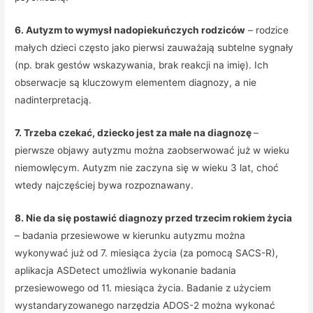
6. Autyzm to wymysł nadopiekuńczych rodziców
– rodzice
małych dzieci często jako pierwsi zauważają subtelne sygnały
(np. brak gestów wskazywania, brak reakcji na imię). Ich
obserwacje są kluczowym elementem diagnozy, a nie
nadinterpretacją.
7. Trzeba czekać, dziecko jest za małe na diagnozę
–
pierwsze objawy autyzmu można zaobserwować już w wieku
niemowlęcym. Autyzm nie zaczyna się w wieku 3 lat, choć
wtedy najczęściej bywa rozpoznawany.
8. Nie da się postawić diagnozy przed trzecim rokiem życia
– badania przesiewowe w kierunku autyzmu można
wykonywać już od 7. miesiąca życia (za pomocą SACS-R),
aplikacja ASDetect umożliwia wykonanie badania
przesiewowego od 11. miesiąca życia. Badanie z użyciem
wystandaryzowanego narzędzia ADOS-2 można wykonać