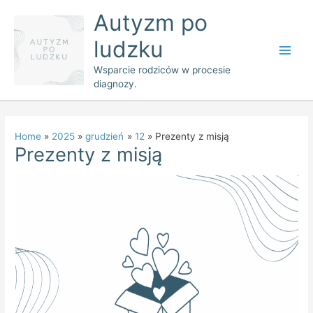
Skip
Main
Autyzm po
to
Men
ludzku
content
Wsparcie rodziców w procesie
diagnozy.
Home
2025
grudzień
12
Prezenty z misją
Prezenty z misją