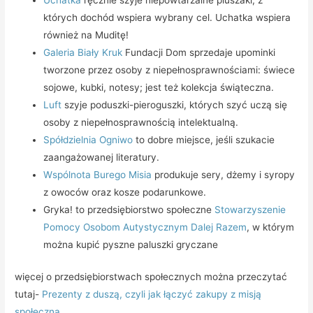
Uchatka
ręcznie szyje niepowtarzalne pluszaki, z
których dochód wspiera wybrany cel. Uchatka wspiera
również na Muditę!
Galeria Biały Kruk
Fundacji Dom sprzedaje upominki
tworzone przez osoby z niepełnosprawnościami: świece
sojowe, kubki, notesy; jest też kolekcja świąteczna.
Luft
szyje poduszki-pieroguszki, których szyć uczą się
osoby z niepełnosprawnością intelektualną.
Spółdzielnia Ogniwo
to dobre miejsce, jeśli szukacie
zaangażowanej literatury.
Wspólnota Burego Misia
produkuje sery, dżemy i syropy
z owoców oraz kosze podarunkowe.
Gryka! to przedsiębiorstwo społeczne
Stowarzyszenie
Pomocy Osobom Autystycznym Dalej Razem
, w którym
można kupić pyszne paluszki gryczane
więcej o przedsiębiorstwach społecznych można przeczytać
tutaj-
Prezenty z duszą, czyli jak łączyć zakupy z misją
społeczną