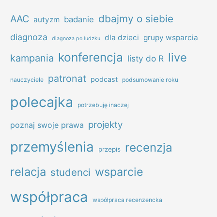
dbajmy o siebie
AAC
badanie
autyzm
diagnoza
dla dzieci
grupy wsparcia
diagnoza po ludzku
konferencja
live
kampania
listy do R
patronat
podcast
nauczyciele
podsumowanie roku
polecajka
potrzebuję inaczej
projekty
poznaj swoje prawa
przemyślenia
recenzja
przepis
relacja
wsparcie
studenci
współpraca
współpraca recenzencka