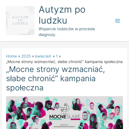
Skip
Main
Autyzm po
to
Men
ludzku
content
Wsparcie rodziców w procesie
diagnozy.
Home
2025
kwiecień
1
„Mocne strony wzmacniać, słabe chronić” kampania społeczna
„Mocne strony wzmacniać,
słabe chronić” kampania
społeczna