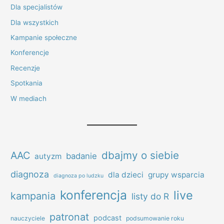
Dla specjalistów
Dla wszystkich
Kampanie społeczne
Konferencje
Recenzje
Spotkania
W mediach
dbajmy o siebie
AAC
badanie
autyzm
diagnoza
dla dzieci
grupy wsparcia
diagnoza po ludzku
konferencja
live
kampania
listy do R
patronat
podcast
nauczyciele
podsumowanie roku