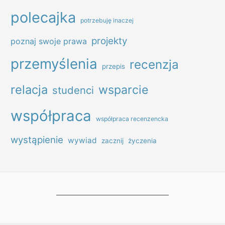
polecajka
potrzebuję inaczej
projekty
poznaj swoje prawa
przemyślenia
recenzja
przepis
relacja
wsparcie
studenci
współpraca
współpraca recenzencka
wystąpienie
wywiad
zacznij
życzenia