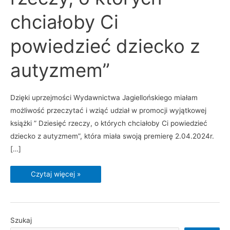
Ci
powiedzieć
dziecko
chciałoby Ci
z
autyzmem”
powiedzieć dziecko z
autyzmem”
Dzięki uprzejmości Wydawnictwa Jagiellońskiego miałam
możliwość przeczytać i wziąć udział w promocji wyjątkowej
książki ” Dziesięć rzeczy, o których chciałoby Ci powiedzieć
dziecko z autyzmem”, która miała swoją premierę 2.04.2024r.
[…]
Czytaj więcej »
Szukaj