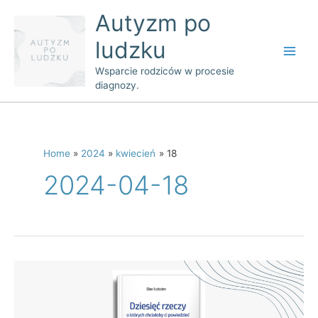
Skip
Main
Autyzm po
to
Men
ludzku
content
Wsparcie rodziców w procesie
diagnozy.
Home
2024
kwiecień
18
2024-04-18