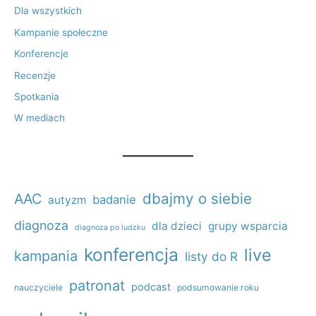
Dla wszystkich
Kampanie społeczne
Konferencje
Recenzje
Spotkania
W mediach
dbajmy o siebie
AAC
badanie
autyzm
diagnoza
dla dzieci
grupy wsparcia
diagnoza po ludzku
konferencja
live
kampania
listy do R
patronat
podcast
nauczyciele
podsumowanie roku