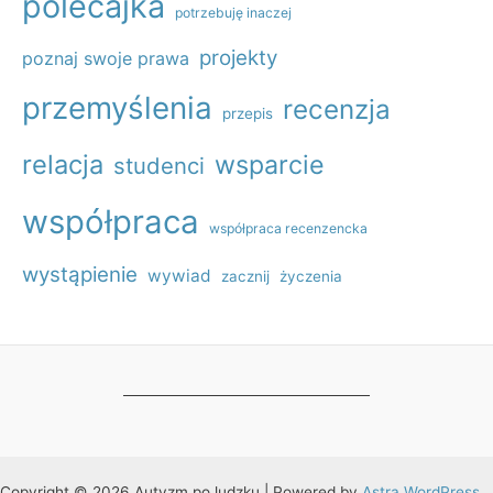
polecajka
potrzebuję inaczej
projekty
poznaj swoje prawa
przemyślenia
recenzja
przepis
relacja
wsparcie
studenci
współpraca
współpraca recenzencka
wystąpienie
wywiad
zacznij
życzenia
Copyright © 2026 Autyzm po ludzku | Powered by
Astra WordPress