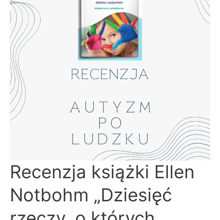
Recenzja
Recenzja książki Ellen
książki
Ellen
Notbohm
Notbohm „Dziesięć
„Dziesięć
rzeczy,
o
których
rzeczy, o których
chciałoby