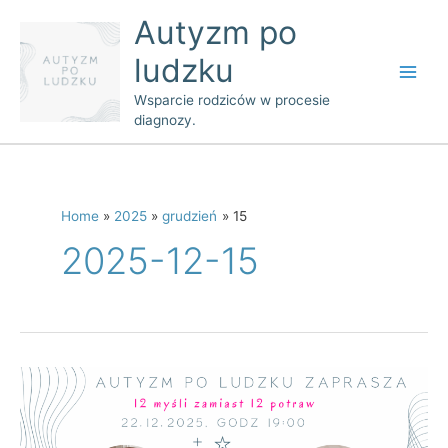
Skip
Main
Autyzm po
to
Men
ludzku
content
Wsparcie rodziców w procesie
diagnozy.
Home
2025
grudzień
15
2025-12-15