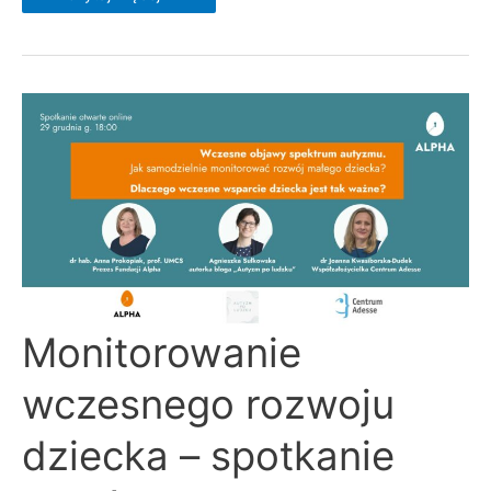
Monitorowanie
Monitorowanie
wczesnego
rozwoju
dziecka
wczesnego rozwoju
–
spotkanie
wokół
aplikacji
dziecka – spotkanie
ASDetect