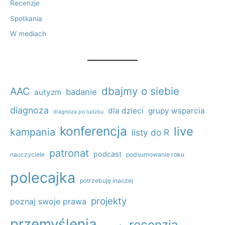
Recenzje
Spotkania
W mediach
dbajmy o siebie
AAC
badanie
autyzm
diagnoza
dla dzieci
grupy wsparcia
diagnoza po ludzku
konferencja
live
kampania
listy do R
patronat
podcast
nauczyciele
podsumowanie roku
polecajka
potrzebuję inaczej
projekty
poznaj swoje prawa
przemyślenia
recenzja