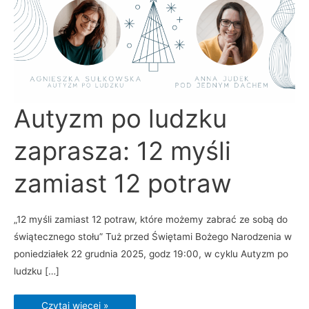
Autyzm
Autyzm po ludzku
po
ludzku
zaprasza:
zaprasza: 12 myśli
12
myśli
zamiast
12
zamiast 12 potraw
potraw
„12 myśli zamiast 12 potraw, które możemy zabrać ze sobą do
świątecznego stołu” Tuż przed Świętami Bożego Narodzenia w
poniedziałek 22 grudnia 2025, godz 19:00, w cyklu Autyzm po
ludzku […]
Czytaj więcej »