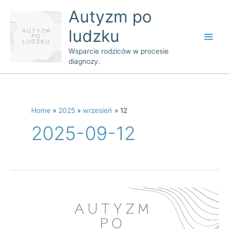
Skip
Main
Autyzm po
to
Men
ludzku
content
Wsparcie rodziców w procesie
diagnozy.
Home
2025
wrzesień
12
2025-09-12