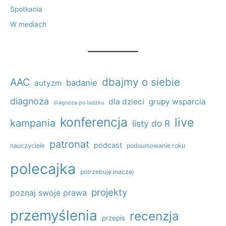
Spotkania
W mediach
dbajmy o siebie
AAC
badanie
autyzm
diagnoza
dla dzieci
grupy wsparcia
diagnoza po ludzku
konferencja
live
kampania
listy do R
patronat
podcast
nauczyciele
podsumowanie roku
polecajka
potrzebuję inaczej
projekty
poznaj swoje prawa
przemyślenia
recenzja
przepis