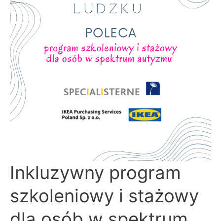
Inkluzywny
Inkluzywny program
program
szkoleniowy
i
szkoleniowy i stażowy
stażowy
dla
osób
w
dla osób w spektrum
spektrum