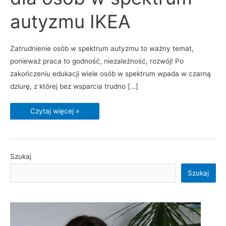
autyzmu
IKEA
autyzmu IKEA
Zatrudnienie osób w spektrum autyzmu to ważny temat,
ponieważ praca to godność, niezależność, rozwój! Po
zakończeniu edukacji wiele osób w spektrum wpada w czarną
dziurę, z której bez wsparcia trudno […]
Czytaj więcej »
Szukaj
Szukaj