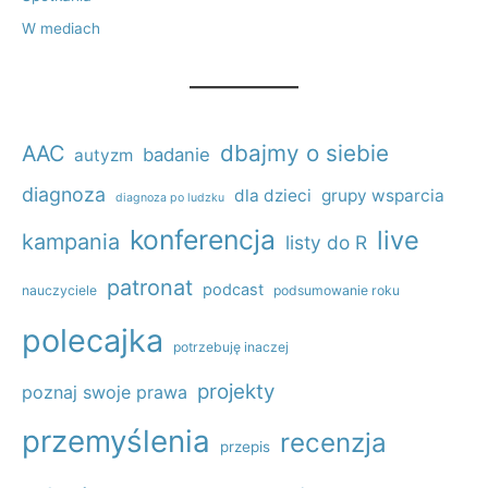
W mediach
dbajmy o siebie
AAC
badanie
autyzm
diagnoza
dla dzieci
grupy wsparcia
diagnoza po ludzku
konferencja
live
kampania
listy do R
patronat
podcast
nauczyciele
podsumowanie roku
polecajka
potrzebuję inaczej
projekty
poznaj swoje prawa
przemyślenia
recenzja
przepis