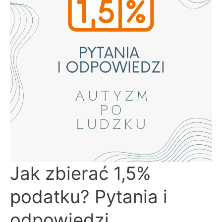
Jak
Jak zbierać 1,5%
zbierać
1,5%
podatku?
podatku? Pytania i
Pytania
i
odpowiedzi
odpowiedzi