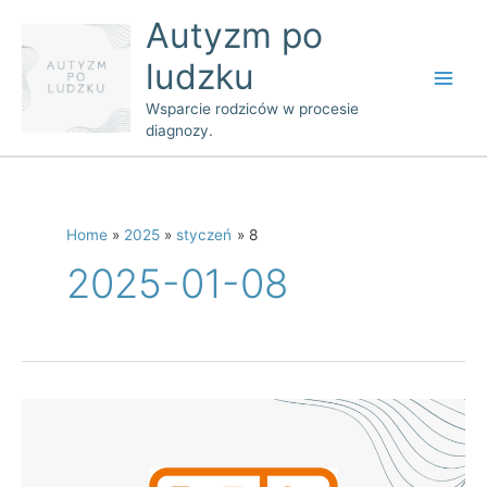
Skip
Main
Autyzm po
to
Men
ludzku
content
Wsparcie rodziców w procesie
diagnozy.
Home
2025
styczeń
8
2025-01-08