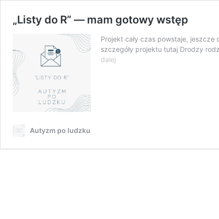
„Listy do R” — mam gotowy wstęp
Projekt cały czas powstaje, jeszcze 
szczegóły projektu tutaj Drodzy ro
„Listy
dalej
do
R”
—
mam
gotowy
wstęp
Autyzm po ludzku